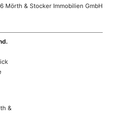
26 Mörth & Stocker Immobilien GmbH
nd.
ick
e
rth &