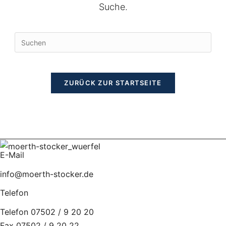
Suche.
Pres
Esc
to
clos
ZURÜCK ZUR STARTSEITE
the
sear
pane
E-Mail
info@moerth-stocker.de
Telefon
Telefon 07502 / 9 20 20
Fax 07502 / 9 20 22