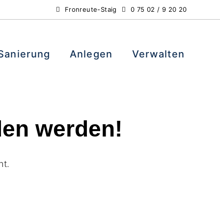
Fronreute-Staig
0 75 02 / 9 20 20
Sanierung
Anlegen
Verwalten
den werden!
ht.
s
ape