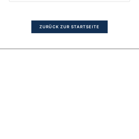
to
clos
the
ZURÜCK ZUR STARTSEITE
sear
pane